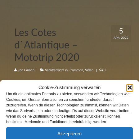
5
Les Cotes
APR. 2022
d`Atlantique –
Mototrip 2020
von
Grinch
|
Veröffentlicht in:
Common
,
Video
|
0
Cookie-Zustimmung verwalten
Um dir ein optimales Erlebnis zu bieten, verwenden wir Technologien wie
Cookies, um Geräteinformationen zu speichern und/oder darauf
zuzugreifen. Wenn du diesen Technologien zustimmst, können wir Daten
5
Los Riglos + Rio
wie das Surfverhalten oder eindeutige IDs auf dieser Website verarbeiten.
Wenn du deine Zustimmung nicht erteilst oder zurückziehst, können
APR. 2022
Gallegos – Mototrip
bestimmte Merkmale und Funktionen beeinträchtigt werden.
Akzeptieren
2020