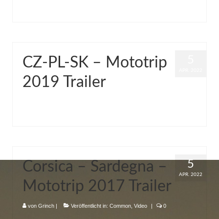
5
CZ-PL-SK – Mototrip
APR. 2022
2019 Trailer
von
Grinch
|
Veröffentlicht in:
Common
,
Video
|
0
5
Corsica – Sardegna –
APR. 2022
Mototrip 2017 Trailer
von
Grinch
|
Veröffentlicht in:
Common
,
Video
|
0