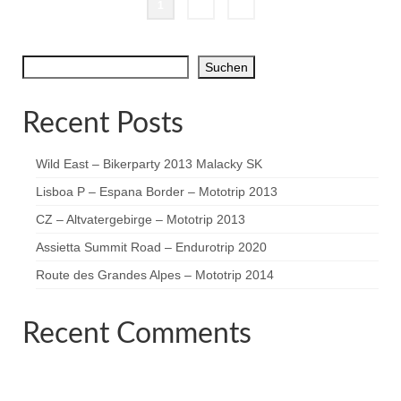
Seitennummerierung
1
2
»
der
Suchen
Suchen
Beiträge
Recent Posts
Wild East – Bikerparty 2013 Malacky SK
Lisboa P – Espana Border – Mototrip 2013
CZ – Altvatergebirge – Mototrip 2013
Assietta Summit Road – Endurotrip 2020
Route des Grandes Alpes – Mototrip 2014
Recent Comments
Es sind keine Kommentare vorhanden.