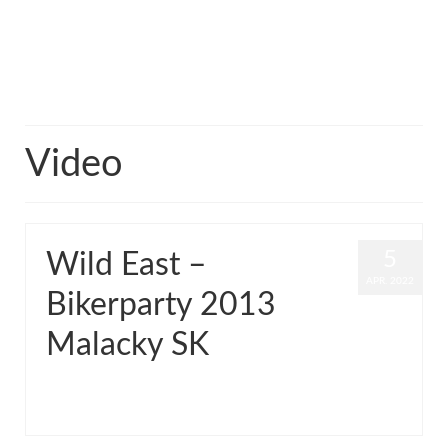
Suchen
nach:
Europe Rider
Video
5
Wild East –
APR. 2022
Bikerparty 2013
Malacky SK
von
Grinch
|
Veröffentlicht in:
Common
,
Video
|
0