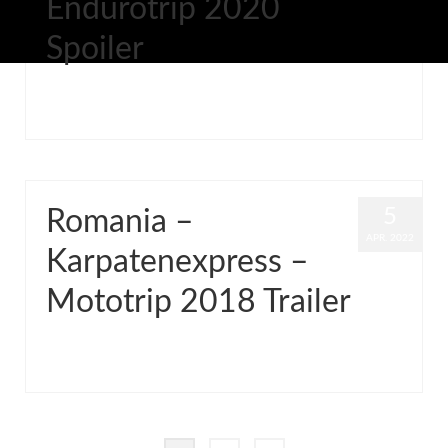
Endurotrip 2020
Spoiler
von
Grinch
|
Veröffentlicht in:
Common
,
Video
|
0
5
Romania –
APR. 2022
Karpatenexpress –
Mototrip 2018 Trailer
von
Grinch
|
Veröffentlicht in:
Common
,
Video
|
0