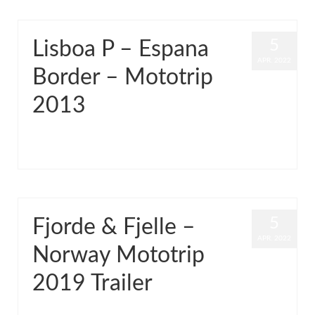
5
Lisboa P – Espana
APR. 2022
Border – Mototrip
2013
von
Grinch
|
Veröffentlicht in:
Common
,
Video
|
0
5
Fjorde & Fjelle –
APR. 2022
Norway Mototrip
2019 Trailer
von
Grinch
|
Veröffentlicht in:
Common
,
Video
|
0