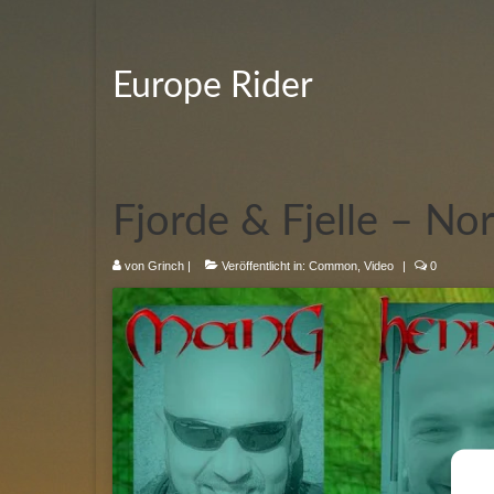
Europe Rider
Fjorde & Fjelle – No
von
Grinch
|
Veröffentlicht in:
Common
,
Video
|
0