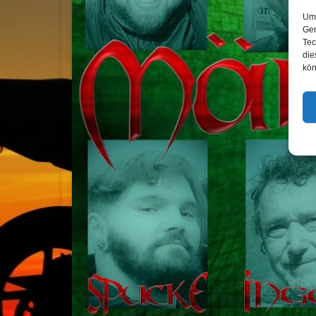
Um 
Ger
Tec
die
kön