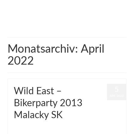
Suchen
nach:
Europe Rider
Monatsarchiv: April
2022
5
Wild East –
APR. 2022
Bikerparty 2013
Malacky SK
von
Grinch
|
Veröffentlicht in:
Common
,
Video
|
0