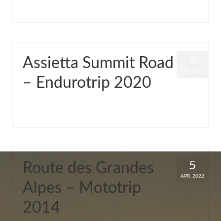
5
Assietta Summit Road
APR. 2022
– Endurotrip 2020
von
Grinch
|
Veröffentlicht in:
Common
|
0
5
Route des Grandes
APR. 2022
Alpes – Mototrip
2014