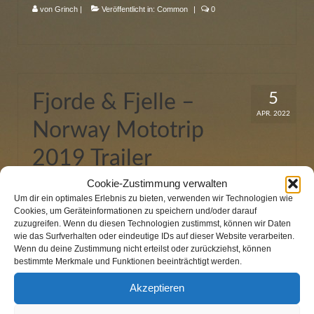
von
Grinch
|
Veröffentlicht in:
Common
|
0
5
Fjorde & Fjelle –
APR. 2022
Norway Mototrip
2019 Trailer
Cookie-Zustimmung verwalten
von
Grinch
|
Veröffentlicht in:
Common
,
Video
|
0
Um dir ein optimales Erlebnis zu bieten, verwenden wir Technologien wie
Cookies, um Geräteinformationen zu speichern und/oder darauf
zuzugreifen. Wenn du diesen Technologien zustimmst, können wir Daten
wie das Surfverhalten oder eindeutige IDs auf dieser Website verarbeiten.
Wenn du deine Zustimmung nicht erteilst oder zurückziehst, können
bestimmte Merkmale und Funktionen beeinträchtigt werden.
5
CZ-PL-SK – Mototrip
Akzeptieren
APR. 2022
2019 Trailer