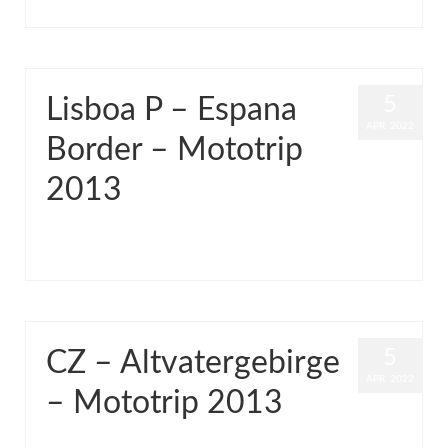
5
Lisboa P – Espana
APR. 2022
Border – Mototrip
2013
von
Grinch
|
Veröffentlicht in:
Common
,
Video
|
0
5
CZ – Altvatergebirge
APR. 2022
– Mototrip 2013
von
Grinch
|
Veröffentlicht in:
Common
|
0