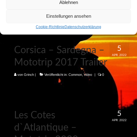
Ablehnen
von
Grinch
|
Veröffentlicht in:
Common
,
Video
|
0
Einstellungen ansehen
Cookie-Richtlinie
Datenschutzerklärung
5
Corsica – Sardegna –
APR. 2022
Mototrip 2017 Trailer
von
Grinch
|
Veröffentlicht in:
Common
,
Video
|
0
5
Les Cotes
APR. 2022
d`Atlantique –