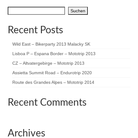
der
Suchen
Suchen
Beiträge
Recent Posts
Wild East – Bikerparty 2013 Malacky SK
Lisboa P – Espana Border – Mototrip 2013
CZ – Altvatergebirge – Mototrip 2013
Assietta Summit Road – Endurotrip 2020
Route des Grandes Alpes – Mototrip 2014
Recent Comments
Es sind keine Kommentare vorhanden.
Archives